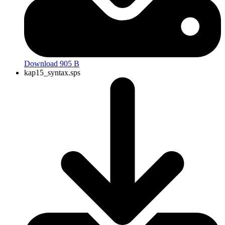
Download 905 B
kap15_syntax.sps