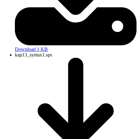
Download 1 KB
kap13_syntax1.sps