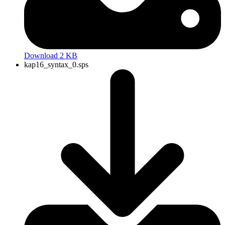
Download 2 KB
kap16_syntax_0.sps