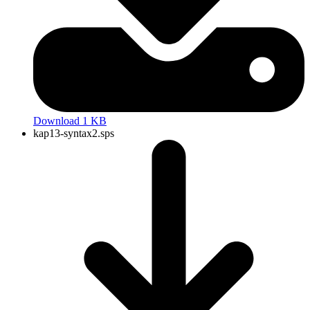
Download 1 KB
kap13-syntax2.sps