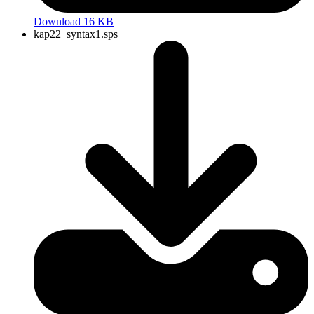
Download 16 KB
kap22_syntax1.sps