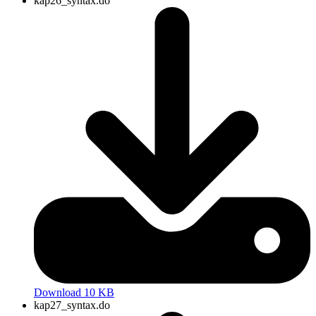
kap26_syntax.do
Download 10 KB
kap27_syntax.do