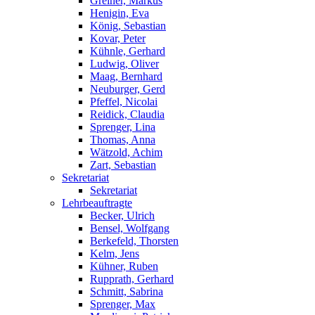
Greiner, Markus
Henigin, Eva
König, Sebastian
Kovar, Peter
Kühnle, Gerhard
Ludwig, Oliver
Maag, Bernhard
Neuburger, Gerd
Pfeffel, Nicolai
Reidick, Claudia
Sprenger, Lina
Thomas, Anna
Wätzold, Achim
Zart, Sebastian
Sekretariat
Sekretariat
Lehrbeauftragte
Becker, Ulrich
Bensel, Wolfgang
Berkefeld, Thorsten
Kelm, Jens
Kühner, Ruben
Rupprath, Gerhard
Schmitt, Sabrina
Sprenger, Max