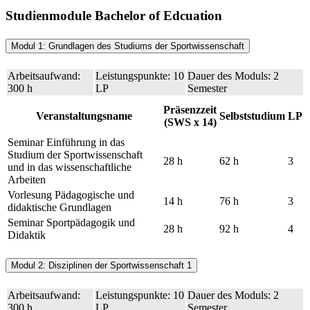
Studienmodule Bachelor of Edcuation
Modul 1: Grundlagen des Studiums der Sportwissenschaft
Arbeitsaufwand:
Leistungspunkte: 10
Dauer des Moduls: 2
300 h
LP
Semester
Präsenzzeit
Veranstaltungsname
Selbststudium
LP
(SWS x 14)
Seminar Einführung in das
Studium der Sportwissenschaft
28 h
62 h
3
und in das wissenschaftliche
Arbeiten
Vorlesung Pädagogische und
14 h
76 h
3
didaktische Grundlagen
Seminar Sportpädagogik und
28 h
92 h
4
Didaktik
Modul 2: Disziplinen der Sportwissenschaft 1
Arbeitsaufwand:
Leistungspunkte: 10
Dauer des Moduls: 2
300 h
LP
Semester