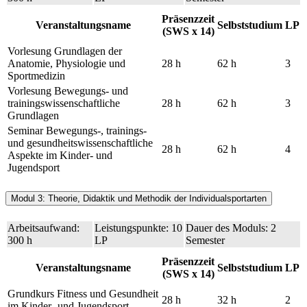
Präsenzzeit
Veranstaltungsname
Selbststudium
LP
(SWS x 14)
Vorlesung Grundlagen der
Anatomie, Physiologie und
28 h
62 h
3
Sportmedizin
Vorlesung Bewegungs- und
trainingswissenschaftliche
28 h
62 h
3
Grundlagen
Seminar Bewegungs-, trainings-
und gesundheitswissenschaftliche
28 h
62 h
4
Aspekte im Kinder- und
Jugendsport
Modul 3: Theorie, Didaktik und Methodik der Individualsportarten
Arbeitsaufwand:
Leistungspunkte: 10
Dauer des Moduls: 2
300 h
LP
Semester
Präsenzzeit
Veranstaltungsname
Selbststudium
LP
(SWS x 14)
Grundkurs Fitness und Gesundheit
28 h
32 h
2
im Kinder- und Jugendsport