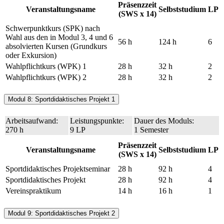
Präsenzzeit
Veranstaltungsname
Selbststudium
LP
(SWS x 14)
Schwerpunktkurs (SPK) nach
Wahl aus den in Modul 3, 4 und 6
56 h
124 h
6
absolvierten Kursen (Grundkurs
oder Exkursion)
Wahlpflichtkurs (WPK) 1
28 h
32 h
2
Wahlpflichtkurs (WPK) 2
28 h
32 h
2
Modul 8: Sportdidaktisches Projekt 1
Arbeitsaufwand:
Leistungspunkte:
Dauer des Moduls:
270 h
9 LP
1 Semester
Präsenzzeit
Veranstaltungsname
Selbststudium
LP
(SWS x 14)
Sportdidaktisches Projektseminar
28 h
92 h
4
Sportdidaktisches Projekt
28 h
92 h
4
Vereinspraktikum
14 h
16 h
1
Modul 9: Sportdidaktisches Projekt 2