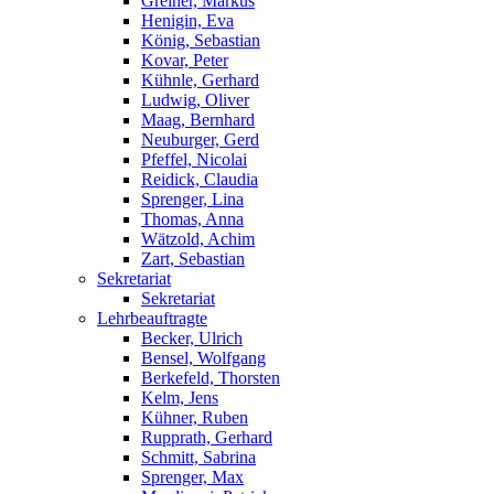
Greiner, Markus
Henigin, Eva
König, Sebastian
Kovar, Peter
Kühnle, Gerhard
Ludwig, Oliver
Maag, Bernhard
Neuburger, Gerd
Pfeffel, Nicolai
Reidick, Claudia
Sprenger, Lina
Thomas, Anna
Wätzold, Achim
Zart, Sebastian
Sekretariat
Sekretariat
Lehrbeauftragte
Becker, Ulrich
Bensel, Wolfgang
Berkefeld, Thorsten
Kelm, Jens
Kühner, Ruben
Rupprath, Gerhard
Schmitt, Sabrina
Sprenger, Max