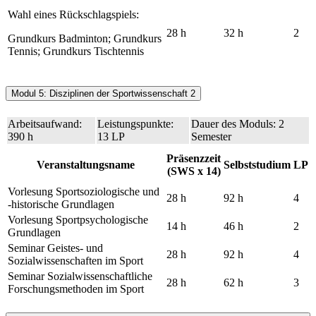
Wahl eines Rückschlagspiels:
28 h
32 h
2
Grundkurs Badminton; Grundkurs
Tennis; Grundkurs Tischtennis
Modul 5: Disziplinen der Sportwissenschaft 2
Arbeitsaufwand:
Leistungspunkte:
Dauer des Moduls: 2
390 h
13 LP
Semester
Präsenzzeit
Veranstaltungsname
Selbststudium
LP
(SWS x 14)
Vorlesung Sportsoziologische und
28 h
92 h
4
-historische Grundlagen
Vorlesung Sportpsychologische
14 h
46 h
2
Grundlagen
Seminar Geistes- und
28 h
92 h
4
Sozialwissenschaften im Sport
Seminar Sozialwissenschaftliche
28 h
62 h
3
Forschungsmethoden im Sport