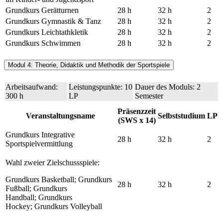
Grundkurs Gerätturnen
28 h
32 h
2
Grundkurs Gymnastik & Tanz
28 h
32 h
2
Grundkurs Leichtathkletik
28 h
32 h
2
Grundkurs Schwimmen
28 h
32 h
2
Modul 4: Theorie, Didaktik und Methodik der Sportspiele
Arbeitsaufwand:
Leistungspunkte: 10
Dauer des Moduls: 2
300 h
LP
Semester
Präsenzzeit
Veranstaltungsname
Selbststudium
LP
(SWS x 14)
Grundkurs Integrative
28 h
32 h
2
Sportspielvermittlung
Wahl zweier Zielschussspiele:
Grundkurs Basketball; Grundkurs
28 h
32 h
2
Fußball; Grundkurs
Handball; Grundkurs
Hockey; Grundkurs Volleyball