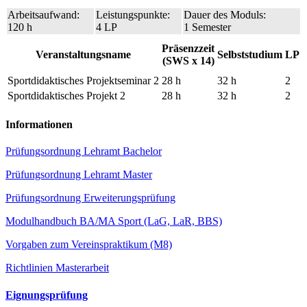
Arbeitsaufwand:
Leistungspunkte:
Dauer des Moduls:
120 h
4 LP
1 Semester
Präsenzzeit
Veranstaltungsname
Selbststudium
LP
(SWS x 14)
Sportdidaktisches Projektseminar 2
28 h
32 h
2
Sportdidaktisches Projekt 2
28 h
32 h
2
Informationen
Prüfungsordnung Lehramt Bachelor
Prüfungsordnung Lehramt Master
Prüfungsordnung Erweiterungsprüfung
Modulhandbuch BA/MA Sport (LaG, LaR, BBS)
Vorgaben zum Vereinspraktikum (M8)
Richtlinien Masterarbeit
Eignungsprüfung