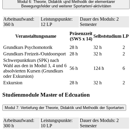
Modul 6: Theorie, Didaktik ujnd Methodik der elementarer
Bewegungsfelder und weiterer Sportarten/-aktivitäten
Arbeitsaufwand:
Leistungspunkte:
Dauer des Moduls: 2
360 h
12 LP
Semester
Präsenzzeit
Veranstaltungsname
Selbststudium
LP
(SWS x 14)
Grundkurs Psychomotorik
28 h
32 h
2
Grundkurs Freizeit-/Outdoorsport
28 h
32 h
2
Schwerpunktkurs (SPK) nach
Wahl aus den in Modul 3, 4 und 6
56 h
124 h
6
absolvierten Kursen (Grundkurs
oder Exkursion)
Exkursion
28 h
32 h
2
Studienmodule Master of Edcuation
Modul 7: Vertiefung der Theorie, Didaktik und Methodik der Sportarten
Arbeitsaufwand:
Leistungspunkte:
Dauer des Moduls: 2
300 h
10 LP
Semester