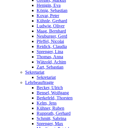
Greiner, Markus
Henigin, Eva
König, Sebastian
Kovar, Peter
Kühnle, Gerhard
Ludwig, Oliver
Maag, Bernhard
Neuburger, Gerd
Pfeffel, Nicolai
Reidick, Claudia
Sprenger, Lina
Thomas, Anna
Wätzold, Achim
Zart, Sebastian
Sekretariat
Sekretariat
Lehrbeauftragte
Becker, Ulrich
Bensel, Wolfgang
Berkefeld, Thorsten
Kelm, Jens
Kühner, Ruben
Rupprath, Gerhard
Schmitt, Sabrina
Sprenger, Max